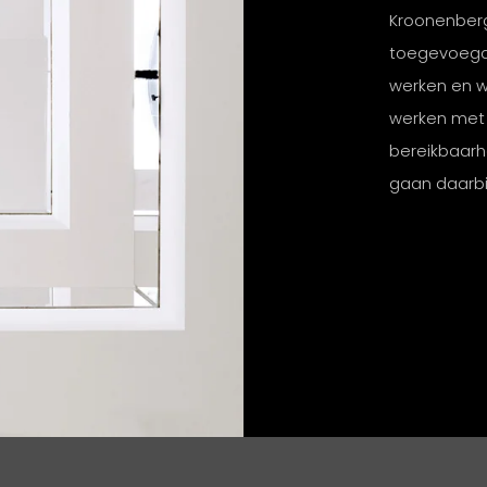
Kroonenberg
toegevoegde
werken en w
werken met
bereikbaarh
gaan daarbij