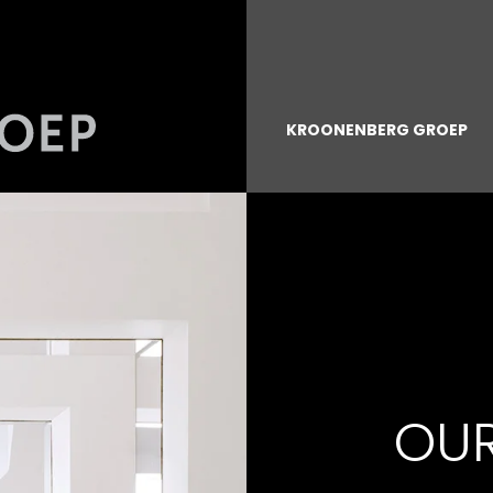
KROONENBERG GROEP
OU